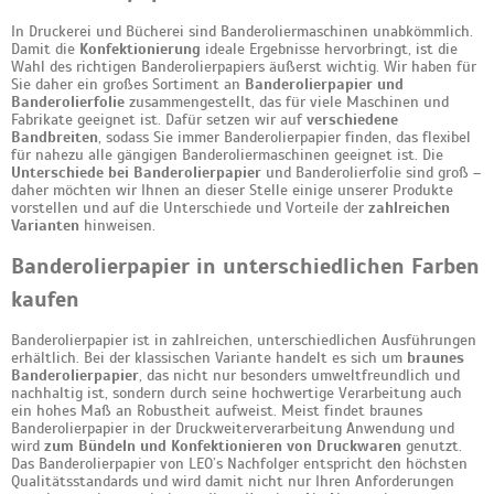
In Druckerei und Bücherei sind Banderoliermaschinen unabkömmlich.
Damit die
Konfektionierung
ideale Ergebnisse hervorbringt, ist die
Wahl des richtigen Banderolierpapiers äußerst wichtig. Wir haben für
Sie daher ein großes Sortiment an
Banderolierpapier und
Banderolierfolie
zusammengestellt, das für viele Maschinen und
Fabrikate geeignet ist. Dafür setzen wir auf
verschiedene
Bandbreiten
, sodass Sie immer Banderolierpapier finden, das flexibel
für nahezu alle gängigen Banderoliermaschinen geeignet ist. Die
Unterschiede bei Banderolierpapier
und Banderolierfolie sind groß –
daher möchten wir Ihnen an dieser Stelle einige unserer Produkte
vorstellen und auf die Unterschiede und Vorteile der
zahlreichen
Varianten
hinweisen.
Banderolierpapier in unterschiedlichen Farben
kaufen
Banderolierpapier ist in zahlreichen, unterschiedlichen Ausführungen
erhältlich. Bei der klassischen Variante handelt es sich um
braunes
Banderolierpapier
, das nicht nur besonders umweltfreundlich und
nachhaltig ist, sondern durch seine hochwertige Verarbeitung auch
ein hohes Maß an Robustheit aufweist. Meist findet braunes
Banderolierpapier in der Druckweiterverarbeitung Anwendung und
wird
zum Bündeln und Konfektionieren von Druckwaren
genutzt.
Das Banderolierpapier von LEO’s Nachfolger entspricht den höchsten
Qualitätsstandards und wird damit nicht nur Ihren Anforderungen