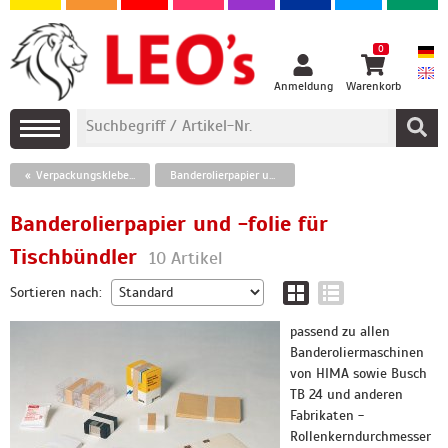
0
Anmeldung
Warenkorb
Verpackungsklebebänder, Banderolierpapier
Banderolierpapier und -folie für Tischbündler
Banderolierpapier und -folie für
Tischbündler
10 Artikel
Sortieren nach:
passend zu allen
Banderoliermaschinen
von HIMA sowie Busch
TB 24 und anderen
Fabrikaten -
Rollenkerndurchmesser