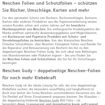
Neschen Folien und Schutzfolien – schützen
Sie Bücher, Umschläge, Karten und mehr
Für den optimalen Schutz von Büchern, Buchumschlägen, Bannern,
Karten oder anderen Produkten aus der Papierverarbeitung setzen
unsere Kunden schon seit vielen Jahren auf die
bewährte
Markenqualität von Neschen
. Die umfangreiche Produktpalette der
Marke eröffnet zahlreiche Anwendungsgebiete und Möglichkeiten,
um
Buchwaren und Papeterie Produkte mit Schutz- und
Veredelungsfolien zu bestücken
. Von den klassischen Neschen
Filmolux Schutzfolien, über Neschen Filmoplast Folien und Bänder für
die Reparatur und Restaurierung von Büchern bis hin zu den
doppelseitigen Neschen-Folien Gudy, die sich ideal zum Befestigen
von Warnhinweisen oder Plakaten eignen – bei uns finden Sie
die
Neschen Folien und Schutzfolien
, die Sie für Ihr Unterfangen
benötigen.
Neschen Gudy – doppelseitige Neschen-Folien
für noch mehr Klebekraft
Neschen Gudy ist die ideale Lösung für alle, die eine doppelseitige
Klebefolie suchen, die besonders unauffällig und langhaftend ist.
Auch hier bietet die Firma Neschen verschiedenste Varianten ein, die
Sie flexibel auf Ihren Einsatzzweck anpassen können. Der Klassiker –
die doppelseitig klebende
Neschen Gudy
802 Folie – ist
besonders
dünn, transparent und doppelseitig kaum auftragend
.