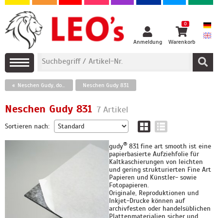
0
Anmeldung
Warenkorb
Neschen Gudy, doppelseitige Neschen - Folien
Neschen Gudy 831
Neschen Gudy 831
7 Artikel
Sortieren nach:
®
gudy
831 fine
art smooth ist eine
papierbasierte Aufzieh
folie für
Kaltkaschierungen von leichten
und gering strukturierten
Fine Art
Papieren und Künstler- sowie
Fotopapieren.
Originale,
Reproduktionen und
Inkjet-Drucke können auf
archivfesten oder handels
üblichen
Plattenmaterialien sicher und