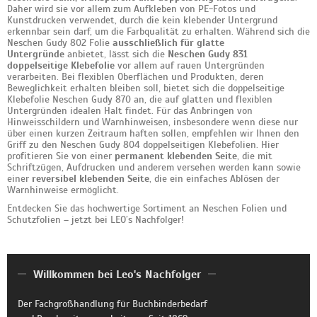
Daher wird sie vor allem zum Aufkleben von PE-Fotos und
Kunstdrucken verwendet, durch die kein klebender Untergrund
erkennbar sein darf, um die Farbqualität zu erhalten. Während sich die
Neschen Gudy 802 Folie
ausschließlich für glatte
Untergründe
anbietet, lässt sich die
Neschen Gudy 831
doppelseitige Klebefolie
vor allem auf rauen Untergründen
verarbeiten. Bei flexiblen Oberflächen und Produkten, deren
Beweglichkeit erhalten bleiben soll, bietet sich die doppelseitige
Klebefolie Neschen Gudy 870 an, die auf glatten und flexiblen
Untergründen idealen Halt findet. Für das Anbringen von
Hinweisschildern und Warnhinweisen, insbesondere wenn diese nur
über einen kurzen Zeitraum haften sollen, empfehlen wir Ihnen den
Griff zu den Neschen Gudy 804 doppelseitigen Klebefolien. Hier
profitieren Sie von einer
permanent klebenden Seite
, die mit
Schriftzügen, Aufdrucken und anderem versehen werden kann sowie
einer
reversibel klebenden Seite
, die ein einfaches Ablösen der
Warnhinweise ermöglicht.
Entdecken Sie das hochwertige Sortiment an Neschen Folien und
Schutzfolien – jetzt bei LEO’s Nachfolger!
Willkommen bei Leo's Nachfolger
Der Fachgroßhandlung für Buchbinderbedarf