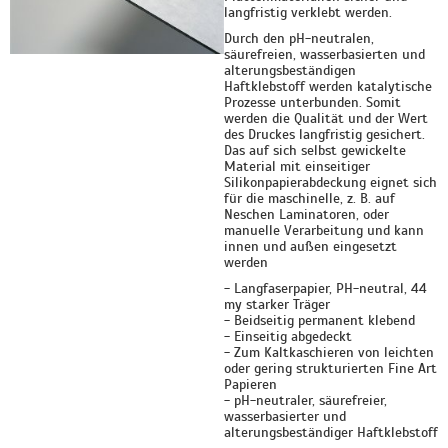
langfristig verklebt werden.
Durch den pH-neutralen,
säurefreien, wasserbasierten und
alterungs
beständigen
Haftklebstoff werden katalytische
Prozesse unterbunden.
Somit
werden die Qualität und der Wert
des Druckes langfristig
gesichert.
Das auf sich selbst gewickelte
Material mit einseitiger
Silikonpapier
abdeckung eignet sich
für die maschinelle, z. B. auf
Neschen
Laminatoren, oder
manuelle Verarbeitung und kann
innen und außen
eingesetzt
werden
- Langfaserpapier, PH-neutral, 44
my starker Träger
- Beidseitig permanent klebend
- Einseitig abgedeckt
- Zum Kaltkaschieren von leichten
oder gering strukturierten
Fine Art
Papieren
- pH-neutraler, säurefreier,
wasserbasierter und
alterungs
beständiger Haftklebstoff