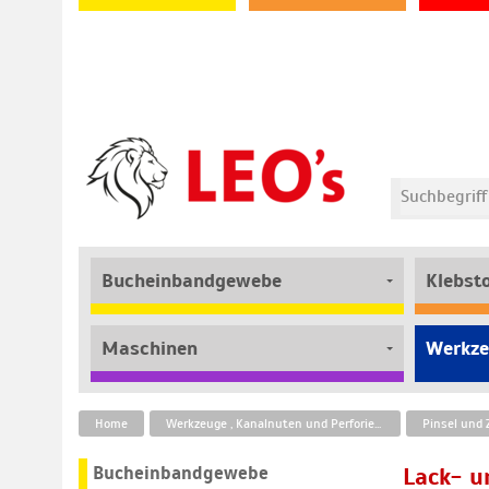
Bucheinbandgewebe
Klebst
Maschinen
Werkze
Home
Werkzeuge , Kanalnuten und Perforierbänder
Pinsel und
Bucheinbandgewebe
Lack- u