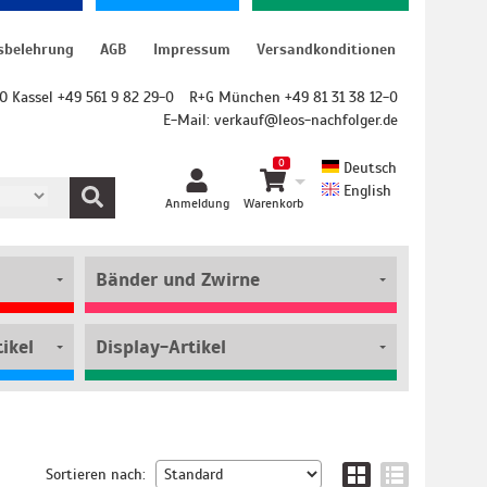
sbelehrung
AGB
Impressum
Versandkonditionen
O Kassel +49 561 9 82 29-0
R+G München +49 81 31 38 12-0
E-Mail:
verkauf@leos-nachfolger.de
0
Deutsch
English
Anmeldung
Warenkorb
Bänder und Zwirne
ikel
Display-Artikel
Sortieren nach: