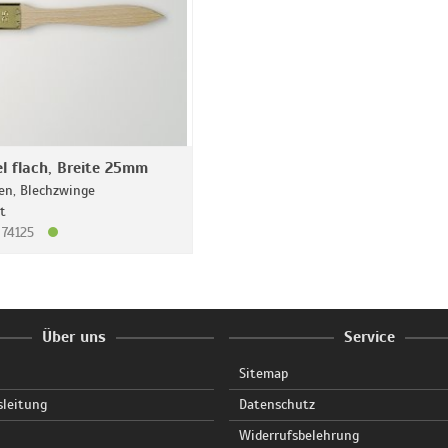
l flach, Breite 25mm
ten, Blechzwinge
t
: 74125
Über uns
Service
Sitemap
sleitung
Datenschutz
Widerrufsbelehrung