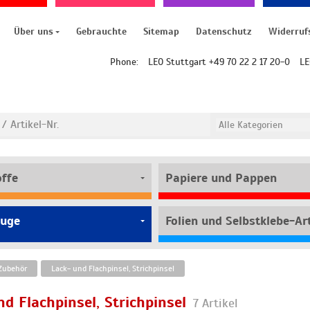
Über uns
Gebrauchte
Sitemap
Datenschutz
Widerruf
Phone:
LEO Stuttgart +49 70 22 2 17 20-0
LE
offe
Papiere und Pappen
uge
Folien und Selbstklebe-Art
 Zubehör
Lack- und Flachpinsel, Strichpinsel
nd Flachpinsel, Strichpinsel
7 Artikel