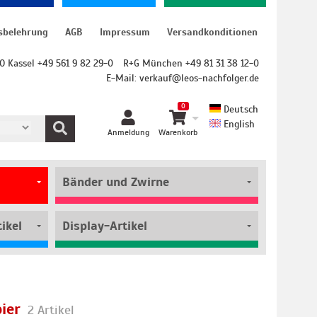
sbelehrung
AGB
Impressum
Versandkonditionen
O Kassel +49 561 9 82 29-0
R+G München +49 81 31 38 12-0
E-Mail:
verkauf@leos-nachfolger.de
0
Deutsch
English
Anmeldung
Warenkorb
Bänder und Zwirne
ikel
Display-Artikel
ier
2 Artikel