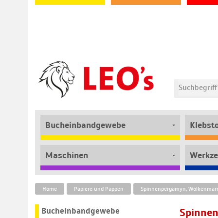
Bucheinbandgewebe
Klebst
Maschinen
Werkze
Home
Papiere und Pappen
Bucheinbandgewebe
Spinnen