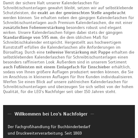
Damit der sichere Halt unserer Kalenderlaschen für
Schreibtischunterlagen gewahrt bleibt, setzen wir auf selbstklebende
Schutzleisten, die
exakt an der gewünschten Stelle angebracht
werden können. Sie erhalten neben den gängigen Kalenderlaschen für
Schreibtischunterlagen auch Premium Kalenderlaschen, die mit einer
zusätzlichen Folienverstärkung
besonders robust und elegant
wirken. Unsere Kalenderlaschen folgen dabei stets der gängigen
Standardlänge von 595 mm
, die dem üblichen Maß für
Schreibtischkalender entspricht. Hergestellt aus hochwertigem
Kunststoff erfüllen die Kalenderlaschen alle Anforderungen im
Büroalltag. Durch eine
teilweise Verstärkung mit Pappe
erhalten die
selbstklebenden Kalenderlaschen für Schreibtischunterlagen einen
besonders raffinierten Look. Außerdem sind in unserem Sortiment
auch Fußleisten mit einem Einlagefach für Einschieber
erhältlich,
sodass von Ihnen größere Auflagen produziert werden können, die Sie
im Anschluss in kleineren Auflagen für Ihre Kunden individualisieren.
Werfen Sie einen Blick auf unsere zahlreichen Kalenderlaschen für
Schreibtischunterlagen und überzeugen Sie sich selbst von der hohen
Qualität, für die LEO’s Nachfolger seit über 150 Jahren steht.
Willkommen bei Leo's Nachfolger
Der Fachgroßhandlung für Buchbinderbedarf
und Druckweiterverarbeitung. Seit 1869