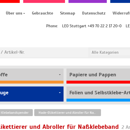
Über uns
Gebrauchte
Sitemap
Datenschutz
Widerruf
Phone:
LEO Stuttgart +49 70 22 2 17 20-0
LE
offe
Papiere und Pappen
uge
Folien und Selbstklebe-Art
d Klebebandspender
Hade-Etikettierer und Abroller für Naßklebeband
ikettierer und Abroller für Naßklebeband
2 A