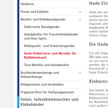
Hade Eti
Falzbeine
Pinsel und Zubehör
Hade war sei
ausbauen kon
Abroller und Klebebandspender
heute durchs
Papieren all
Elektrische Bandspender
modernen T
vielen Gebie
Handabroller für Transferklebebänder
Online-Shop 
und Glue-Spots
Die Hade
Klebepunkt- und Etikettenspender
Für alle Pap
Hade-Etikettierer und Abroller für
210 mm
vera
Naßklebeband
ist aus vern
werden, der 
Tesa-Abroller und Handabroller
Kunststoff in
Hade Etikett
Buchbinderwerkzeuge und
Holzwerkzeuge
Klebestr
Klebepistolen und Heizkolben
Das Gebiet d
Prägeschriften für Heißprägepressen
Maschinen, m
Klebestreife
Folien, Selbstklebetaschen und
für Nasskleb
Klebebänder
nach außen 