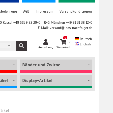
sbelehrung
AGB
Impressum
Versandkonditionen
O Kassel +49 561 9 82 29-0
R+G München +49 81 31 38 12-0
E-Mail:
verkauf@leos-nachfolger.de
0
Deutsch
English
Anmeldung
Warenkorb
Bänder und Zwirne
ikel
Display-Artikel
rtikel