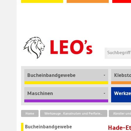
Bucheinbandgewebe
Klebst
Maschinen
Werkze
Home
Werkzeuge , Kanalnuten und Perforierbänder
Abroller un
Bucheinbandgewebe
Hade-Et