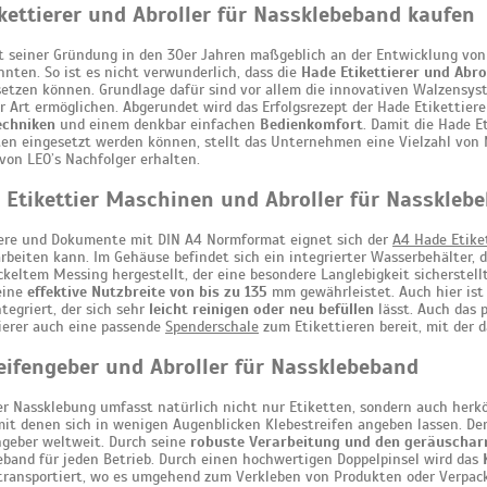
kettierer und Abroller für Nassklebeband kaufen
t seiner Gründung in den 30er Jahren maßgeblich an der Entwicklung von 
nten. So ist es nicht verwunderlich, dass die
Hade Etikettierer und Abro
etzen können. Grundlage dafür sind vor allem die innovativen Walzensyst
er Art ermöglichen. Abgerundet wird das Erfolgsrezept der Hade Etikettier
echniken
und einem denkbar einfachen
Bedienkomfort
. Damit die Hade E
ten eingesetzt werden können, stellt das Unternehmen eine Vielzahl von M
von LEO’s Nachfolger erhalten.
 Etikettier Maschinen und Abroller für Nasskleb
iere und Dokumente mit DIN A4 Normformat eignet sich der
A4 Hade Etiket
rbeiten kann. Im Gehäuse befindet sich ein integrierter Wasserbehälter,
ickeltem Messing hergestellt, der eine besondere Langlebigkeit sicherstel
eine
effektive Nutzbreite von bis zu 135
mm gewährleistet. Auch hier ist
tegriert, der sich sehr
leicht reinigen oder neu befüllen
lässt. Auch das p
ierer auch eine passende
Spenderschale
zum Etikettieren bereit, mit der 
eifengeber und Abroller für Nassklebeband
er Nassklebung umfasst natürlich nicht nur Etiketten, sondern auch herk
it denen sich in wenigen Augenblicken Klebestreifen angeben lassen. De
ngeber weltweit. Durch seine
robuste Verarbeitung und den geräuschar
eband für jeden Betrieb. Durch einen hochwertigen Doppelpinsel wird das
transportiert, wo es umgehend zum Verkleben von Produkten oder Verpa