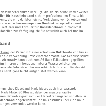
Nassklebetechniken beteiligt, die sie bis heute immer weiter
ller für Nassklebeband
sich im professionellen Einsatz bis
eme, die eine denkbar leichte Verklebung von Etiketten und
er von einer
herausragenden Qualität
, ausgereiften und
tikettierer und
Abroller für Nassklebeband
in möglichst
odellen zur Verfügung, die Sie natürlich auch bei uns im
eband
tierer
, der Papier mit einer
effektiven Nutzbreite von bis zu
 der die Verwendung umso einfacher macht. Das Gehäuse selbst
lt. Alternativ kann auch zum
A6 Hade Etikettierer
gegriffen
 im Inneren ein herausnehmbarer Wasserbehälter aus
assende Zubehör ist bei uns erhältlich. So steht für den A4
das Gerät ganz leicht aufgerüstet werden kann.
ömmliches Klebeband. Hade bietet auch hier passende
r
Hade Matic 80 Plus
ist dabei der meistverkaufte
men Betrieb
eignet sich der Klebestreifengeber und Abroller
Klebeband angefeuchtet
und im Anschluss über eine Rolle
ckungen verwendet werden kann.