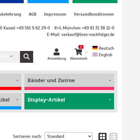
sbelehrung
AGB
Impressum
Versandkonditionen
O Kassel +49 561 9 82 29-0
R+G München +49 81 31 38 12-0
E-Mail:
verkauf@leos-nachfolger.de
0
Deutsch
English
Anmeldung
Warenkorb
Bänder und Zwirne
ikel
Display-Artikel
Sortieren nach: