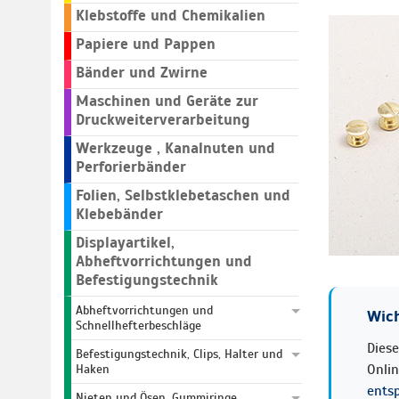
Klebstoffe und Chemikalien
Papiere und Pappen
Bänder und Zwirne
Maschinen und Geräte zur
Druckweiterverarbeitung
Werkzeuge , Kanalnuten und
Perforierbänder
Folien, Selbstklebetaschen und
Klebebänder
Displayartikel,
Abheftvorrichtungen und
Befestigungstechnik
Abheftvorrichtungen und
Wich
Schnellhefterbeschläge
Diese
Befestigungstechnik, Clips, Halter und
Onli
Haken
ents
Nieten und Ösen, Gummiringe