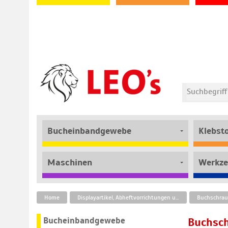
Bucheinbandgewebe
Klebst
Maschinen
Werkze
Home
Displayartikel, Abheftvorrichtungen und Befestigungstechnik
Buchschra
Bucheinbandgewebe
Buchsch