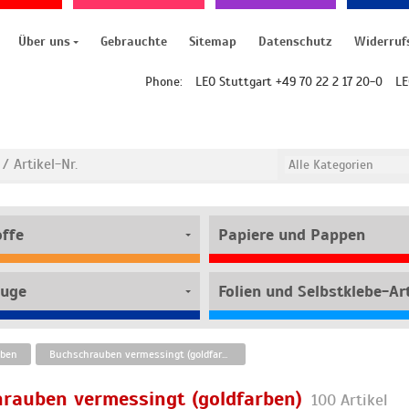
Über uns
Gebrauchte
Sitemap
Datenschutz
Widerruf
Phone:
LEO Stuttgart +49 70 22 2 17 20-0
LE
offe
Papiere und Pappen
uge
Folien und Selbstklebe-Art
uben
Buchschrauben vermessingt (goldfarben)
rauben vermessingt (goldfarben)
100 Artikel