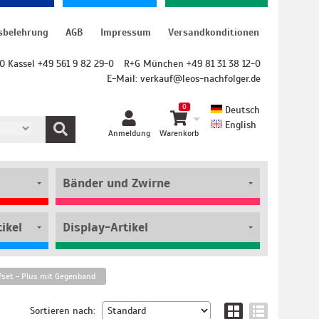
sbelehrung
AGB
Impressum
Versandkonditionen
O Kassel +49 561 9 82 29-0
R+G München +49 81 31 38 12-0
E-Mail:
verkauf@leos-nachfolger.de
0
Deutsch
English
Anmeldung
Warenkorb
Bänder und Zwirne
ikel
Display-Artikel
fset - Plus mit Gegenband
Sortieren nach: