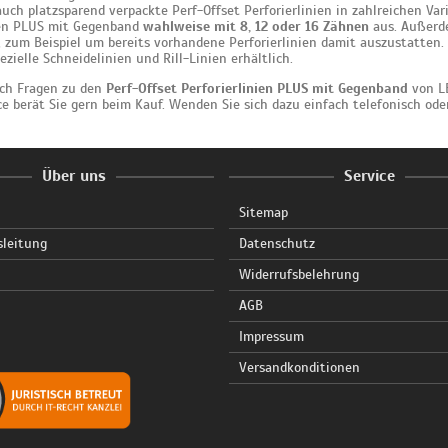
uch platzsparend verpackte Perf-Offset Perforierlinien in zahlreichen Vari
ien PLUS mit Gegenband
wahlweise mit 8, 12 oder 16 Zähnen
aus. Außerde
, zum Beispiel um bereits vorhandene Perforierlinien damit auszustatten.
zielle Schneidelinien und Rill-Linien erhältlich.
och Fragen zu den
Perf-Offset Perforierlinien PLUS mit Gegenband
von LE
e berät Sie gern beim Kauf. Wenden Sie sich dazu einfach telefonisch ode
Über uns
Service
Sitemap
sleitung
Datenschutz
Widerrufsbelehrung
AGB
Impressum
Versandkonditionen