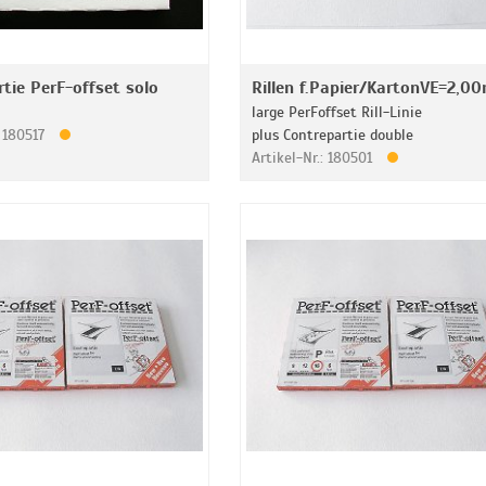
tie PerF-offset solo
Rillen f.Papier/KartonVE=2,0
large PerFoffset Rill-Linie
: 180517
plus Contrepartie double
Artikel-Nr.: 180501