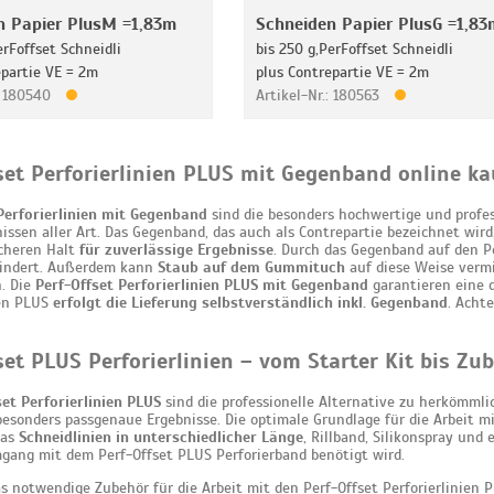
n Papier PlusM =1,83m
Schneiden Papier PlusG =1,83
erFoffset Schneidli
bis 250 g,PerFoffset Schneidli
epartie VE = 2m
plus Contrepartie VE = 2m
.: 180540
Artikel-Nr.: 180563
set Perforierlinien PLUS mit Gegenband online ka
Perforierlinien mit Gegenband
sind die besonders hochwertige und profe
issen aller Art. Das Gegenband, das auch als Contrepartie bezeichnet wi
cheren Halt
für zuverlässige Ergebnisse
. Durch das Gegenband auf den Pe
hindert. Außerdem kann
Staub auf dem Gummituch
auf diese Weise vermi
n. Die
Perf-Offset Perforierlinien PLUS mit Gegenband
garantieren eine d
ien PLUS
erfolgt die Lieferung selbstverständlich inkl. Gegenband
. Acht
set PLUS Perforierlinien – vom Starter Kit bis Zu
set Perforierlinien PLUS
sind die professionelle Alternative zu herkömmli
esonders passgenaue Ergebnisse. Die optimale Grundlage für die Arbeit mi
das
Schneidlinien in unterschiedlicher Länge
, Rillband, Silikonspray und 
gang mit dem Perf-Offset PLUS Perforierband benötigt wird.
das notwendige Zubehör für die Arbeit mit den Perf-Offset Perforierlinien