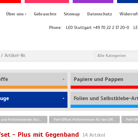
Über uns
Gebrauchte
Sitemap
Datenschutz
Widerruf
Phone:
LEO Stuttgart +49 70 22 2 17 20-0
LE
offe
Papiere und Pappen
uge
Folien und Selbstklebe-Art
Kanalnuten und Perforierbänder, Buchdruckzubehör
Perf-Offset Perforierlinien für den Offsetdruck
Perf-Of
fset - Plus mit Gegenband
14 Artikel