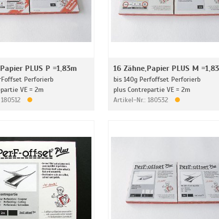
,Papier PLUS P =1,83m
16 Zähne,Papier PLUS M =1,8
rFoffset Perforierb
bis 140g Perfoffset Perforierb
epartie VE = 2m
plus Contrepartie VE = 2m
: 180512
Artikel-Nr.: 180532