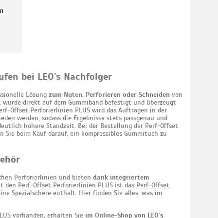
m
ufen bei LEO’s Nachfolger
ssionelle Lösung
zum Nuten, Perforieren oder Schneiden
von
rd, wurde direkt auf dem Gummiband befestigt und überzeugt
rf-Offset Perforierlinien PLUS wird das Auftragen in der
eden werden, sodass die Ergebnisse stets passgenau und
eutlich höhere Standzeit. Bei der Bestellung der Perf-Offset
en Sie beim Kauf darauf, ein kompressibles Gummituch zu
behör
chen Perforierlinien und bieten
dank integriertem
t den Perf-Offset Perforierlinien PLUS ist das
Perf-Offset
eine Spezialschere enthält. Hier finden Sie alles, was im
 PLUS vorhanden, erhalten Sie
im Online-Shop von LEO’s