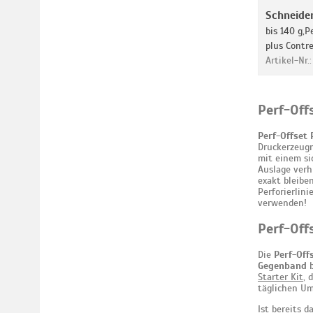
Schneide
bis 140 g,P
plus Contr
Artikel-Nr
Perf-Off
Perf-Offset 
Druckerzeugn
mit einem si
Auslage ver
exakt bleibe
Perforierlin
verwenden!
Perf-Off
Die
Perf-Off
Gegenband
b
Starter Kit
, 
täglichen Um
Ist bereits 