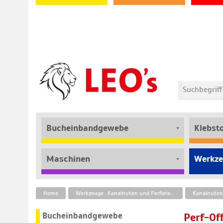
Bucheinbandgewebe
Klebst
Maschinen
Werkze
Home
Werkzeuge , Kanalnuten und Perforierbänder
Bucheinbandgewebe
Perf-Of