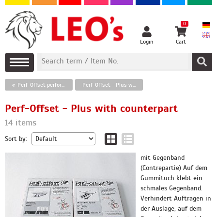
0
Login
Cart
Perf-Offset perforating lines for offset printing
Perf-Offset - Plus with counterpart
Perf-Offset - Plus with counterpart
14 items
Sort by:
mit Gegenband
(Contrepartie) Auf dem
Gummituch klebt ein
schmales Gegenband.
Verhindert Auftragen in
der Auslage, auf dem