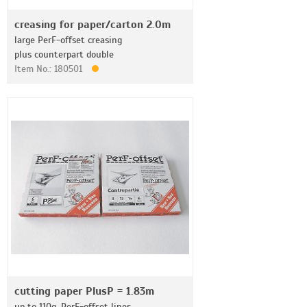
creasing for paper/carton 2.0m
large PerF-offset creasing
plus counterpart double
Item No.: 180501
cutting paper PlusP = 1.83m
up to 110g, PerF-offset lines