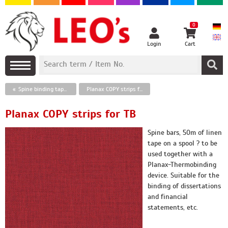
0
Login
Cart
Spine binding tapes, thermal adhesive strips
Planax COPY strips for TB
Planax COPY strips for TB
Spine bars, 50m of linen
tape on a spool ? to be
used together with a
Planax-Thermobinding
device. Suitable for the
binding of dissertations
and financial
statements, etc.