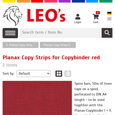
0
Login
Cart
Planax Copy Strips for Copybinder
Planax Copy Strips for Copybinder red
Planax Copy Strips for Copybinder red
2 items
Sort by:
Spine bars, 50m of linen
tape on a spool,
perforated to DIN A4
length - to be used
together with the
Planax-Copybinder I + II,