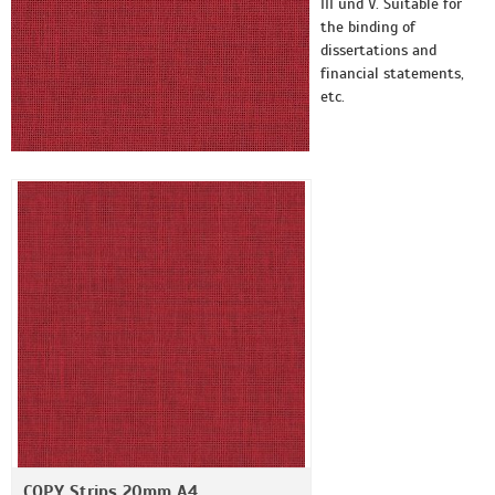
III und V. Suitable for
the binding of
dissertations and
financial statements,
etc.
COPY Strips 20mm A4