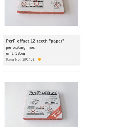
PerF-offset 12 teeth "paper"
perforating lines
unit: 1.83m
Item No.: 180451