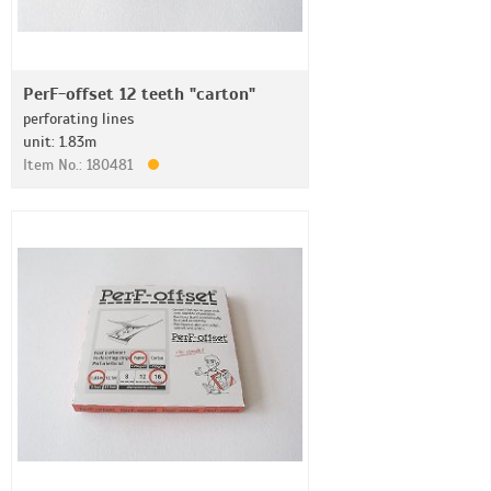
PerF-offset 12 teeth "carton"
perforating lines
unit: 1.83m
Item No.: 180481