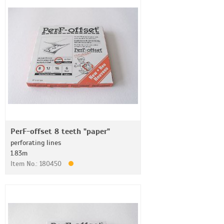
PerF-offset 8 teeth "paper"
perforating lines
1.83m
Item No.: 180450