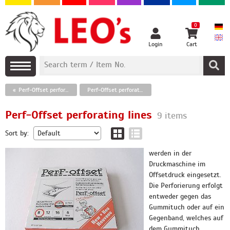
0
Login
Cart
Perf-Offset perforating lines for offset printing
Perf-Offset perforating lines
Perf-Offset perforating lines
9 items
Sort by:
werden in der
Druckmaschine im
Offsetdruck eingesetzt.
Die Perforierung erfolgt
entweder gegen das
Gummituch oder auf ein
Gegenband, welches auf
dem Gummituch