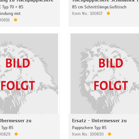
ung zu Tischpappschere
Tischpappschere Schimanek T
 Typ 70 + 85
85 cm Schnittlänge,Gußtisch
bindung mit
Item No.: 100817
100816
 Obermesser zu
Ersatz - Untermesser zu
 Typ 85
Pappschere Typ 85
100829
Item No.: 100830