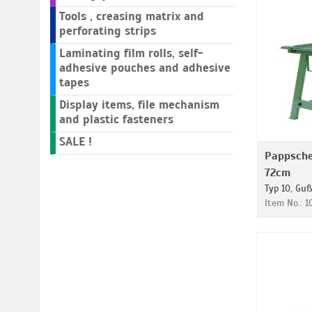
Tools , creasing matrix and
perforating strips
Laminating film rolls, self-
adhesive pouches and adhesive
tapes
Display items, file mechanism
and plastic fasteners
SALE !
Pappsch
72cm
Typ 10, Gu
Item No.: 