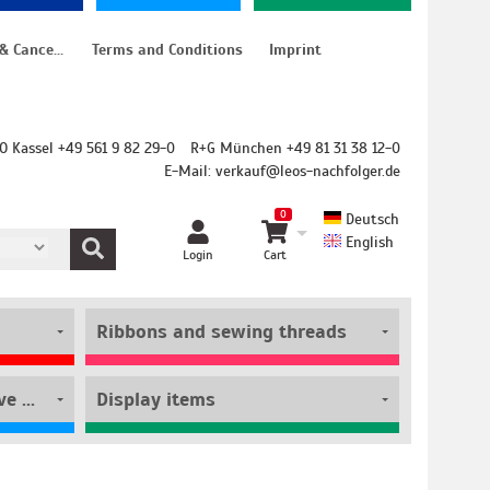
Instructions for cancellation & Cancellation form
Terms and Conditions
Imprint
O Kassel +49 561 9 82 29-0
R+G München +49 81 31 38 12-0
E-Mail:
verkauf@leos-nachfolger.de
0
Deutsch
English
Login
Cart
Ribbons and sewing threads
Film rolls and self-adhesive pouches
Display items