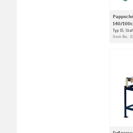
Pappsch
140/100
Typ 15, Sta
Item No.: 