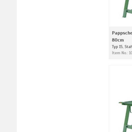
Pappsche
80cm
Typ 15, Sta
Item No.: 