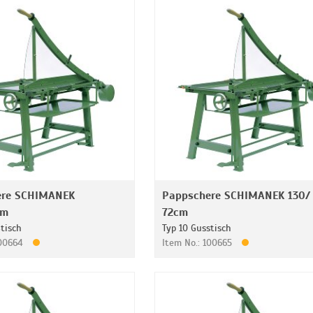
ere SCHIMANEK
Pappschere SCHIMANEK 130/
cm
72cm
ßtisch
Typ 10 Gusstisch
100664
Item No.: 100665