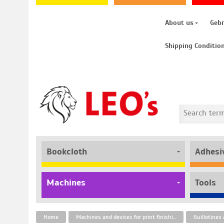
About us
Geb
Shipping Conditio
Bookcloth
Adhesi
Machines
Tools
Home
Machines and devices for print finishing
Guillotines