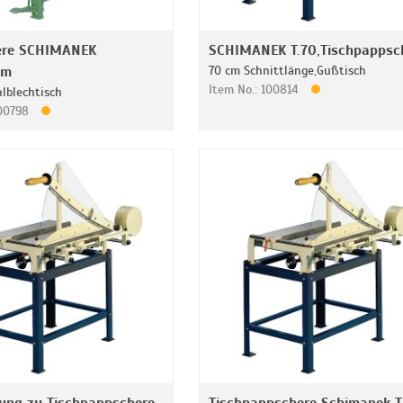
ere SCHIMANEK
SCHIMANEK T.70,Tischpappsc
cm
70 cm Schnittlänge,Gußtisch
Item No.: 100814
hlblechtisch
100798