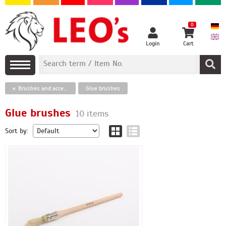
0
Login
Cart
Brushes and accessories
Glue brushes
Glue brushes
10 items
Sort by: