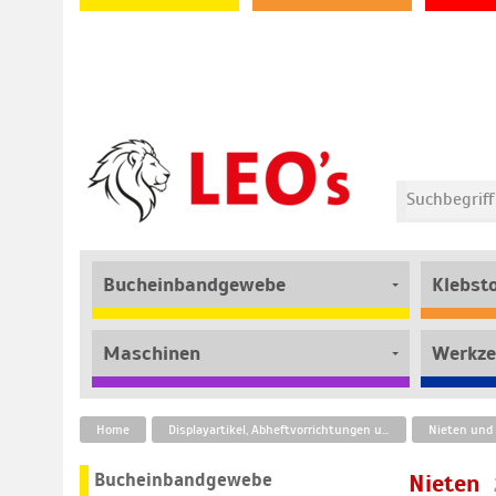
Bucheinbandgewebe
Klebst
Maschinen
Werkze
Home
Displayartikel, Abheftvorrichtungen und Befestigungstechnik
Nieten und
Bucheinbandgewebe
Nieten