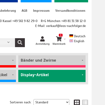
sbelehrung
AGB
Impressum
Versandkonditionen
O Kassel +49 561 9 82 29-0
R+G München +49 81 31 38 12-0
E-Mail:
verkauf@leos-nachfolger.de
0
Deutsch
English
Anmeldung
Warenkorb
Bänder und Zwirne
ikel
Display-Artikel
Sortieren nach: