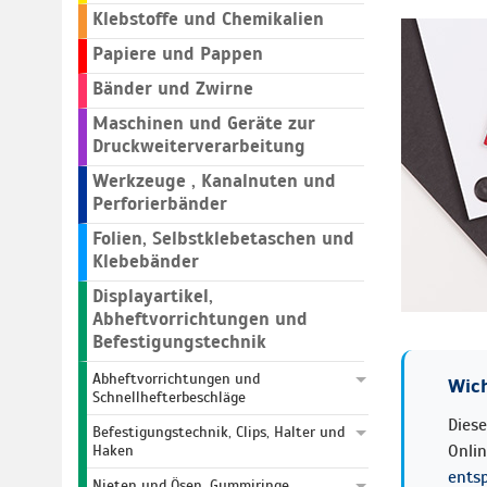
Klebstoffe und Chemikalien
Papiere und Pappen
Bänder und Zwirne
Maschinen und Geräte zur
Druckweiterverarbeitung
Werkzeuge , Kanalnuten und
Perforierbänder
Folien, Selbstklebetaschen und
Klebebänder
Displayartikel,
Abheftvorrichtungen und
Befestigungstechnik
Abheftvorrichtungen und
Wich
Schnellhefterbeschläge
Diese
Befestigungstechnik, Clips, Halter und
Onli
Haken
ents
Nieten und Ösen, Gummiringe