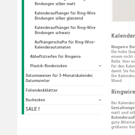
Bindungen silber matt
Kalenderaufhänger für Ring-Wire
Bindungen silber glänzend
Kalenderaufhänger für Ring-Wire
Bindungen schwarz
Kalende
Aufhängerschafte für Ring-Wire-
Ringwire Bi
Kalenderautomaten
Die hohe Qua
Abheftstreifen für Ringwire
einem nicht 
Rolle. Hier e
Plastik-Binderücken
für den Kale
damit Sie fü
Datumsweiser für 3-Monatskalender,
Die Kalender
Datumsreiter
Wand.
Foliendeckblätter
Ringwire
Buchecken
Bei Kalender
Gestaltungs
SALE !
matt und sil
Kalenderauf
gute Alterna
größeren Ver