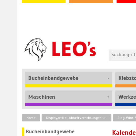
Bucheinbandgewebe
Klebst
Maschinen
Werkze
Home
Displayartikel, Abheftvorrichtungen und Befestigungstechnik
Bucheinbandgewebe
Kalende