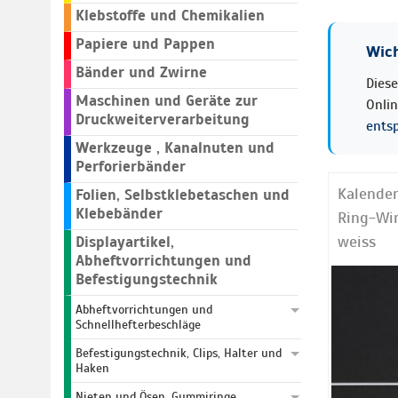
Klebstoffe und Chemikalien
Papiere und Pappen
Wich
Bänder und Zwirne
Diese
Maschinen und Geräte zur
Onli
Druckweiterverarbeitung
ents
Werkzeuge , Kanalnuten und
Perforierbänder
Kalender
Folien, Selbstklebetaschen und
Klebebänder
Ring-Wi
weiss
Displayartikel,
Abheftvorrichtungen und
Befestigungstechnik
Abheftvorrichtungen und
Schnellhefterbeschläge
Befestigungstechnik, Clips, Halter und
Haken
Nieten und Ösen, Gummiringe