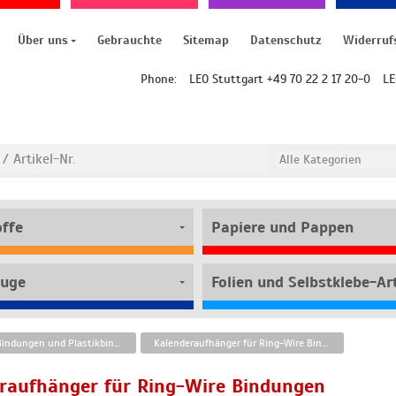
Über uns
Gebrauchte
Sitemap
Datenschutz
Widerruf
Phone:
LEO Stuttgart +49 70 22 2 17 20-0
LE
offe
Papiere und Pappen
uge
Folien und Selbstklebe-Art
Ring-Wire-Bindungen und Plastikbinderücken
Kalenderaufhänger für Ring-Wire Bindungen
raufhänger für Ring-Wire Bindungen