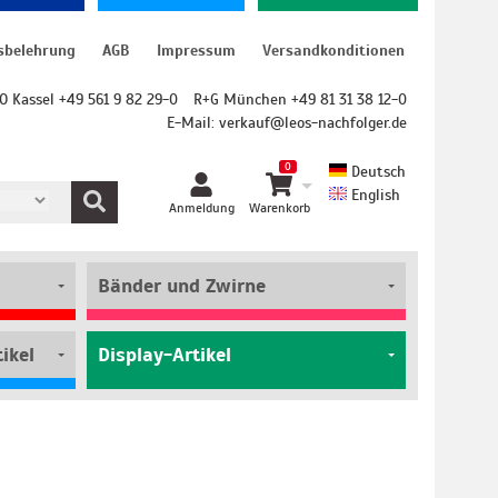
sbelehrung
AGB
Impressum
Versandkonditionen
O Kassel +49 561 9 82 29-0
R+G München +49 81 31 38 12-0
E-Mail:
verkauf@leos-nachfolger.de
0
Deutsch
English
Anmeldung
Warenkorb
Bänder und Zwirne
ikel
Display-Artikel