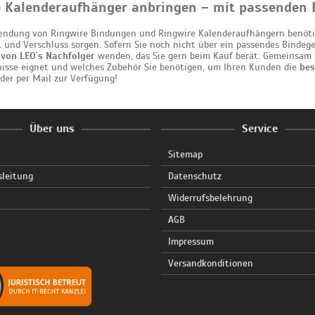
e Kalenderaufhänger anbringen – mit passenden 
endung von Ringwire Bindungen und Ringwire Kalenderaufhängern benöti
t und Verschluss sorgen. Sofern Sie noch nicht über ein passendes Bindeg
von LEO’s Nachfolger
wenden, das Sie gern beim Kauf berät. Gemeinsam f
isse eignet und welches Zubehör Sie benötigen, um Ihren Kunden die
bes
oder per Mail zur Verfügung!
Über uns
Service
Sitemap
sleitung
Datenschutz
Widerrufsbelehrung
AGB
Impressum
Versandkonditionen