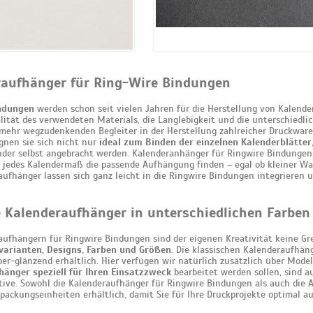
raufhänger für Ring-Wire Bindungen
ndungen
werden schon seit vielen Jahren für die Herstellung von Kalende
lität des verwendeten Materials, die Langlebigkeit und die unterschied
mehr wegzudenkenden Begleiter in der Herstellung zahlreicher Druckware
ignen sie sich nicht nur
ideal zum Binden der einzelnen Kalenderblätter
nder selbst angebracht werden. Kalenderanhänger für Ringwire Bindungen
r jedes Kalendermaß die passende Aufhängung finden – egal ob kleiner W
aufhänger lassen sich ganz leicht in die Ringwire Bindungen integrieren u
 Kalenderaufhänger in unterschiedlichen Farbe
aufhängern für Ringwire Bindungen sind der eigenen Kreativität keine Gre
varianten, Designs, Farben und Größen
. Die klassischen Kalenderaufhän
ber-glänzend erhältlich. Hier verfügen wir natürlich zusätzlich über Mode
hänger speziell für Ihren Einsatzzweck
bearbeitet werden sollen, sind 
tive. Sowohl die Kalenderaufhänger für Ringwire Bindungen als auch die 
packungseinheiten erhältlich, damit Sie für Ihre Druckprojekte optimal au