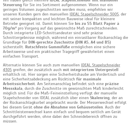
Wir haben gleich mehrere
IDEAL Stapelschneider mit manueller
Steuerung
für Sie ins Sortiment aufgenommen. Wenn nur ein
geringes Volumen zugeschnitten werden muss, empfehlen wir
unseren Kunden gern den manuellen
IDEAL Stapelschneider 3005
, der
mit seiner kompakten und leichten Bauweise ideal für kleinere
Betriebe geeignet ist. Damit können Sie
bis zu 55 Blatt Papier á
70g/m²
pro Vorgang auf das gewünschte Maß zurechtschneiden.
Durch integrierte LED-Schnittandeuter sind sehr präzise
Schnittergebnisse möglich, während ein einrastbarer Rückanschlag die
Grundlage für
DIN-gerechte Zuschnitte (DIN A5, A4 und B5)
sicherstellt.
Rutschfeste Gummifüße
ermöglichen eine sichere
Arbeitsweise und ein praktischer Tragegriff gewährleitet einen
einfachen Transport.
Alternativ können Sie auch zum manuellen
IDEAL Stapelschneider
4305
greifen, der zusätzlich auch
mit integriertem Untergestell
erhältlich ist. Hier sorgen eine Sicherheitshaube am Vordertisch und
eine Sicherheitsabdeckung am Rücktisch
für maximale
Arbeitssicherheit
. Am Seitenanschlag befindet sich eine
präzise
Messskala
, durch die Zuschnitte im gewünschten Maß kinderleicht
möglich sind. Für die Maß-Feineinstellung verfügt der manuelle
Stapelschneider von IDEAL zusätzlich über einen
Skalenring
, der an
der Rückanschlagkurbel angebracht wurde. Der Messerwechsel erfolgt
bei diesem Gerät
ohne die Abnahme von Gehäuseteilen
. Auch der
Schnittleistenwechsel kann einfach und bequem seitlich am Gerät
durchgeführt werden, ohne dabei den Schneidebereich öffnen zu
müssen.