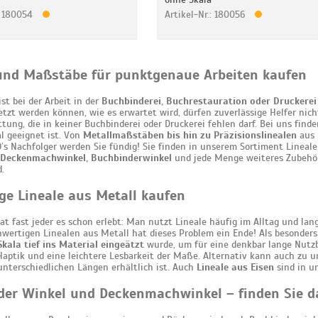
.: 180054
Artikel-Nr.: 180056
und Maßstäbe für punktgenaue Arbeiten kaufen
st bei der Arbeit in der
Buchbinderei, Buchrestauration oder Druckerei
tzt werden können, wie es erwartet wird, dürfen zuverlässige Helfer nich
tung, die in keiner Buchbinderei oder Druckerei fehlen darf. Bei uns finde
l geeignet ist. Von
Metallmaßstäben bis hin zu Präzisionslinealen
aus 
’s Nachfolger werden Sie fündig! Sie finden in unserem Sortiment Lineale 
Deckenmachwinkel, Buchbinderwinkel
und jede Menge weiteres Zubehör,
.
ge Lineale aus Metall kaufen
at fast jeder es schon erlebt: Man nutzt Lineale häufig im Alltag und l
wertigen Linealen aus Metall hat dieses Problem ein Ende! Als besonders
ala tief ins Material eingeätzt
wurde, um für eine denkbar lange Nutzba
ptik und eine leichtere Lesbarkeit der Maße. Alternativ kann auch zu 
 unterschiedlichen Längen erhältlich ist. Auch
Lineale aus Eisen
sind in u
er Winkel und Deckenmachwinkel – finden Sie d