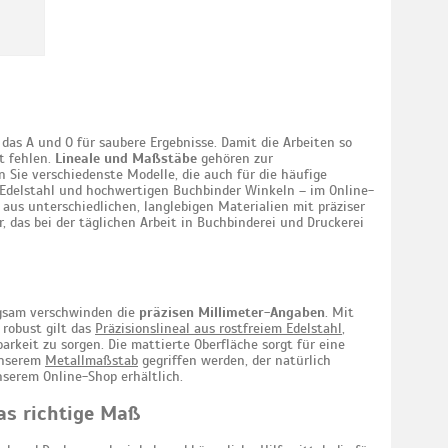
das A und O für saubere Ergebnisse. Damit die Arbeiten so
t fehlen.
Lineale und Maßstäbe
gehören zur
n Sie verschiedenste Modelle, die auch für die häufige
Edelstahl und hochwertigen Buchbinder Winkeln – im Online-
aus unterschiedlichen, langlebigen Materialien mit präziser
 das bei der täglichen Arbeit in Buchbinderei und Druckerei
angsam verschwinden die
präzisen Millimeter-Angaben
. Mit
 robust gilt das
Präzisionslineal aus rostfreiem Edelstahl
,
rkeit zu sorgen. Die mattierte Oberfläche sorgt für eine
unserem
Metallmaßstab
gegriffen werden, der natürlich
nserem Online-Shop erhältlich.
as richtige Maß