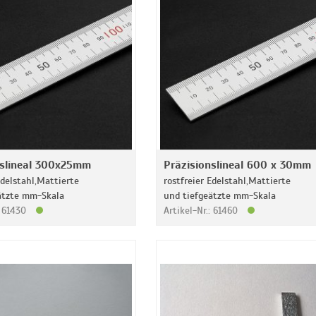
nslineal 300x25mm
Präzisionslineal 600 x 30mm
Edelstahl,Mattierte
rostfreier Edelstahl,Mattierte
ätzte mm-Skala
und tiefgeätzte mm-Skala
: 61430
Artikel-Nr.: 61460