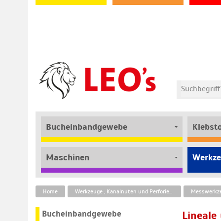
Bucheinbandgewebe
Klebst
Maschinen
Werkze
Home
Werkzeuge , Kanalnuten und Perforierbänder
Messwerkze
Bucheinbandgewebe
Lineal