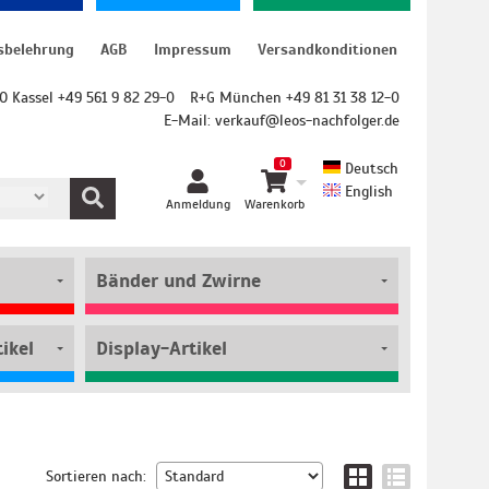
sbelehrung
AGB
Impressum
Versandkonditionen
O Kassel +49 561 9 82 29-0
R+G München +49 81 31 38 12-0
E-Mail:
verkauf@leos-nachfolger.de
0
Deutsch
English
Anmeldung
Warenkorb
Bänder und Zwirne
ikel
Display-Artikel
Sortieren nach: