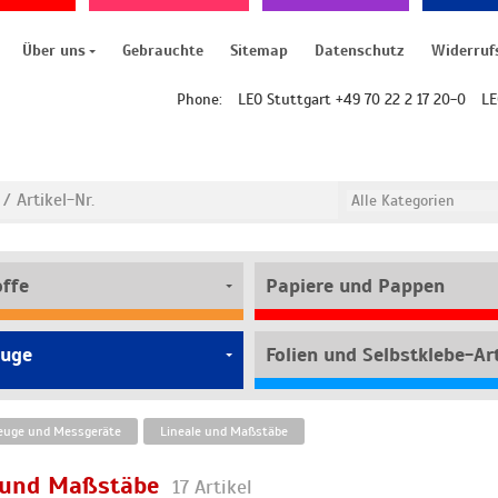
Über uns
Gebrauchte
Sitemap
Datenschutz
Widerruf
Phone:
LEO Stuttgart +49 70 22 2 17 20-0
LE
offe
Papiere und Pappen
uge
Folien und Selbstklebe-Art
uge und Messgeräte
Lineale und Maßstäbe
e und Maßstäbe
17 Artikel