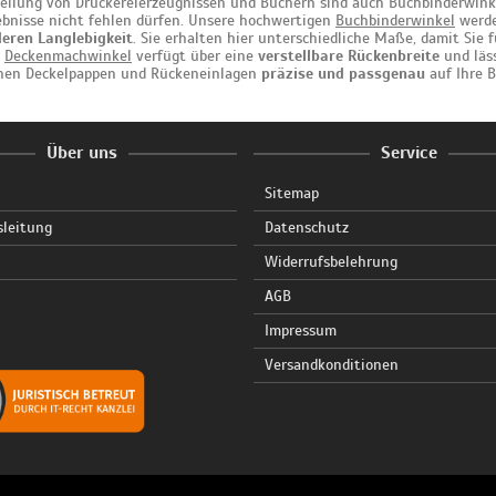
tellung von Druckereierzeugnissen und Büchern sind auch Buchbinderwin
ebnisse nicht fehlen dürfen. Unsere hochwertigen
Buchbinderwinkel
werde
eren Langlebigkeit
. Sie erhalten hier unterschiedliche Maße, damit Sie
r
Deckenmachwinkel
verfügt über eine
verstellbare Rückenbreite
und läss
nen Deckelpappen und Rückeneinlagen
präzise und passgenau
auf Ihre B
Über uns
Service
Sitemap
sleitung
Datenschutz
Widerrufsbelehrung
AGB
Impressum
Versandkonditionen