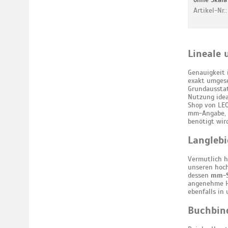
Artikel-Nr
Lineale 
Genauigkeit i
exakt umgese
Grundausstat
Nutzung idea
Shop von LEO
mm-Angabe,
benötigt wird
Langlebi
Vermutlich h
unseren hoch
dessen
mm-Sk
angenehme Ha
ebenfalls in
Buchbind