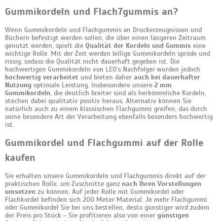
Gummikordeln und Flach7gummis an?
Wenn Gummikordeln und Flachgummis an Druckerzeugnissen und
Büchern befestigt werden sollen, die über einen längeren Zeitraum
genutzt werden, spielt die
Qualität der Kordeln und Gummis
eine
wichtige Rolle. Mit der Zeit werden billige Gummikordeln spröde und
rissig, sodass die Qualität nicht dauerhaft gegeben ist. Die
hochwertigen Gummikordeln von LEO’s Nachfolger wurden jedoch
hochwertig verarbeitet
und bieten daher
auch bei dauerhafter
Nutzung
optimale Leistung. Insbesondere unsere
2 mm
Gummikordeln
, die deutlich breiter sind als herkömmliche Kordeln,
stechen dabei qualitativ positiv heraus. Alternativ können Sie
natürlich auch zu einem klassischen Flachgummi greifen, das durch
seine besondere Art der Verarbeitung ebenfalls besonders hochwertig
ist.
Gummikordel und Flachgummi auf der Rolle
kaufen
Sie erhalten unsere Gummikordeln und Flachgummis direkt auf der
praktischen Rolle, um Zuschnitte ganz
nach Ihren Vorstellungen
umsetzen
zu können. Auf jeder Rolle mit Gummikordel oder
Flachkordel befinden sich 200 Meter Material. Je mehr Flachgummi
oder Gummikordel Sie bei uns bestellen, desto günstiger wird zudem
der Preis pro Stück – Sie profitieren also von einer
günstigen