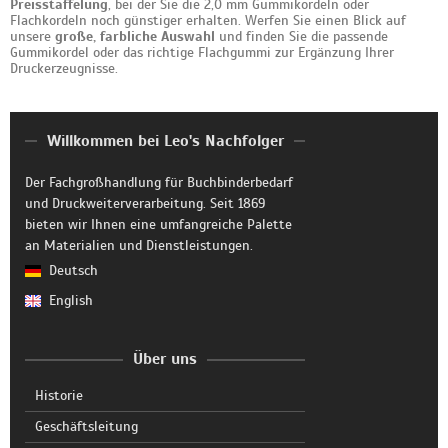
Preisstaffelung
, bei der Sie die 2,0 mm Gummikordeln oder
Flachkordeln noch günstiger erhalten. Werfen Sie einen Blick auf
unsere
große, farbliche Auswahl
und finden Sie die passende
Gummikordel oder das richtige Flachgummi zur Ergänzung Ihrer
Druckerzeugnisse.
Willkommen bei Leo's Nachfolger
Der Fachgroßhandlung für Buchbinderbedarf
und Druckweiterverarbeitung. Seit 1869
bieten wir Ihnen eine umfangreiche Palette
an Materialien und Dienstleistungen.
Deutsch
English
Über uns
Historie
Geschäftsleitung